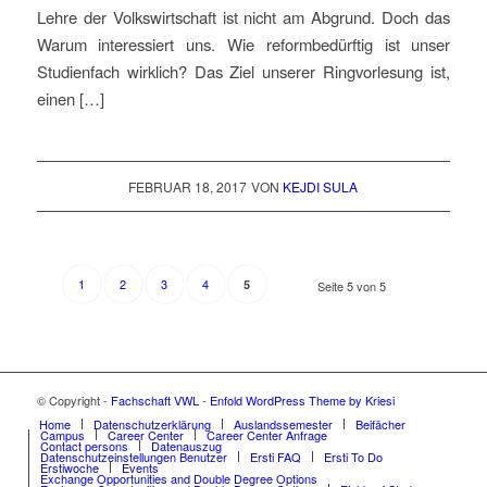
Lehre der Volkswirtschaft ist nicht am Abgrund. Doch das
Warum interessiert uns. Wie reformbedürftig ist unser
Studienfach wirklich? Das Ziel unserer Ringvorlesung ist,
einen […]
FEBRUAR 18, 2017
VON
KEJDI SULA
1
2
3
4
5
Seite 5 von 5
© Copyright -
Fachschaft VWL
-
Enfold WordPress Theme by Kriesi
Home
Datenschutzerklärung
Auslandssemester
Beifächer
Campus
Career Center
Career Center Anfrage
Contact persons
Datenauszug
Datenschutzeinstellungen Benutzer
Ersti FAQ
Ersti To Do
Erstiwoche
Events
Exchange Opportunities and Double Degree Options