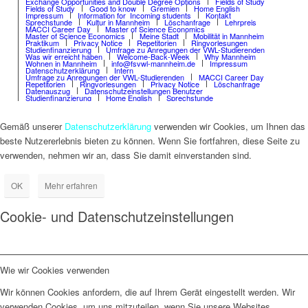
Exchange Opportunities and Double Degree Options
Fields of Study
Fields of Study
Good to know
Gremien
Home English
Impressum
Information for Incoming students
Kontakt
Sprechstunde
Kultur in Mannheim
Löschanfrage
Lehrpreis
MACCI Career Day
Master of Science Economics
Master of Science Economics
Meine Stadt
Mobilität in Mannheim
Praktikum
Privacy Notice
Repetitorien
Ringvorlesungen
Studienfinanzierung
Umfrage zu Anregungen der VWL-Studierenden
Was wir erreicht haben
Welcome-Back-Week
Why Mannheim
Wohnen in Mannheim
info@fsvwl-mannheim.de
Impressum
Datenschutzerklärung
Intern
Umfrage zu Anregungen der VWL-Studierenden
MACCI Career Day
Repetitorien
Ringvorlesungen
Privacy Notice
Löschanfrage
Datenauszug
Datenschutzeinstellungen Benutzer
Studienfinanzierung
Home English
Sprechstunde
Gemäß unserer
Datenschutzerklärung
verwenden wir Cookies, um Ihnen das
beste Nutzererlebnis bieten zu können. Wenn Sie fortfahren, diese Seite zu
verwenden, nehmen wir an, dass Sie damit einverstanden sind.
OK
Mehr erfahren
Cookie- und Datenschutzeinstellungen
Wie wir Cookies verwenden
Wir können Cookies anfordern, die auf Ihrem Gerät eingestellt werden. Wir
verwenden Cookies, um uns mitzuteilen, wenn Sie unsere Websites