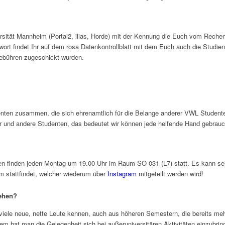
rsität Mannheim (Portal2, ilias, Horde) mit der Kennung die Euch vom Rech
ort findet Ihr auf dem rosa Datenkontrollblatt mit dem Euch auch die Studie
gebühren zugeschickt wurden.
enten zusammen, die sich ehrenamtlich für die Belange anderer VWL Studente
der und andere Studenten, das bedeutet wir können jede helfende Hand gebrau
en finden jeden Montag um 19.00 Uhr im Raum SO 031 (L7) statt. Es kann sein
 stattfindet, welcher wiederum über
Instagram
mitgeteilt werden wird!
gehen?
 viele neue, nette Leute kennen, auch aus höheren Semestern, die bereits me
 hat man die Gelegenheit sich bei außeruniversitären Aktivitäten einzubringe