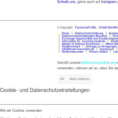
Schreib uns,
gerne auch auf
Instagram
© Copyright -
Fachschaft VWL
-
Enfold WordPr
Home
Datenschutzerklärung
Auslan
Datenschutzeinstellungen Benutzer
Ers
Exchange Opportunities and Double Degree
Information for Incoming students
Konta
Master of Science Economics
Meine Sta
Studienverlauf
Umfrage zu Anregungen 
info@fsvwl-mannheim.de
Impressum
Ringvorlesungen
Privacy Notice
Lös
Gemäß unserer
Datenschutzerklärung
v
verwenden, nehmen wir an, dass Sie da
OK
Mehr erfahren
Cookie- und Datenschutzeinstellungen
Wie wir Cookies verwenden