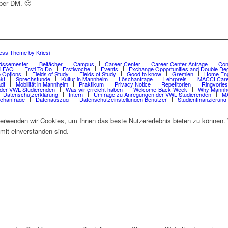
per DM. 🙂
ess Theme by Kriesi
dssemester
Beifächer
Campus
Career Center
Career Center Anfrage
Con
ti FAQ
Ersti To Do
Erstiwoche
Events
Exchange Opportunities and Double De
 Options
Fields of Study
Fields of Study
Good to know
Gremien
Home Eng
kt
Sprechstunde
Kultur in Mannheim
Löschanfrage
Lehrpreis
MACCI Care
dt
Mobilität in Mannheim
Praktikum
Privacy Notice
Repetitorien
Ringvorle
der VWL-Studierenden
Was wir erreicht haben
Welcome-Back-Week
Why Mannh
Datenschutzerklärung
Intern
Umfrage zu Anregungen der VWL-Studierenden
MA
chanfrage
Datenauszug
Datenschutzeinstellungen Benutzer
Studienfinanzierung
erwenden wir Cookies, um Ihnen das beste Nutzererlebnis bieten zu können. W
mit einverstanden sind.