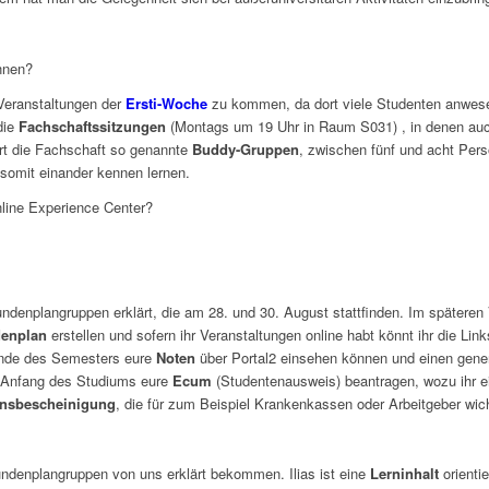
nnen?
Veranstaltungen der
Ersti-Woche
zu kommen, da dort viele Studenten anwes
die
Fachschaftssitzungen
(Montags um 19 Uhr in Raum S031) , in denen auch
rt die Fachschaft so genannte
Buddy-Gruppen
, zwischen fünf und acht Per
somit einander kennen lernen.
nline Experience Center?
enplangruppen erklärt, die am 28. und 30. August stattfinden. Im späteren 
enplan
erstellen und sofern ihr Veranstaltungen online habt könnt ihr die Li
Ende des Semesters eure
Noten
über Portal2 einsehen können und einen gener
u Anfang des Studiums eure
Ecum
(Studentenausweis) beantragen, wozu ihr 
onsbescheinigung
, die für zum Beispiel Krankenkassen oder Arbeitgeber wich
ndenplangruppen von uns erklärt bekommen. Ilias ist eine
Lerninhalt
orienti