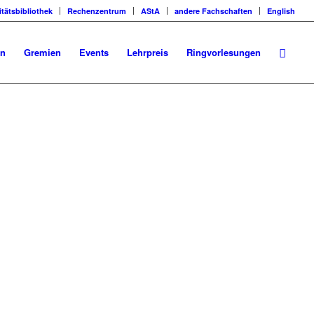
itätsbibliothek
Rechenzentrum
AStA
andere Fachschaften
English
en
Gremien
Events
Lehrpreis
Ringvorlesungen