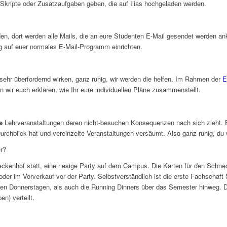
Skripte oder Zusatzaufgaben geben, die auf Ilias hochgeladen werden.
nden, dort werden alle Mails, die an eure Studenten E-Mail gesendet werden 
ng auf euer normales E-Mail-Programm einrichten.
ehr überfordernd wirken, ganz ruhig, wir werden die helfen. Im Rahmen der
E
 wir euch erklären, wie Ihr eure individuellen Pläne zusammenstellt.
e
Lehrveranstaltungen deren nicht-besuchen Konsequenzen nach sich zieht. E
rchblick hat und vereinzelte Veranstaltungen versäumt. Also ganz ruhig, du 
r?
ckenhof statt, eine riesige Party auf dem Campus. Die Karten für den Schnec
er im Vorverkauf vor der Party. Selbstverständlich ist die erste Fachschaft
en Donnerstagen, als auch die Running Dinners über das Semester hinweg. D
n) verteilt.