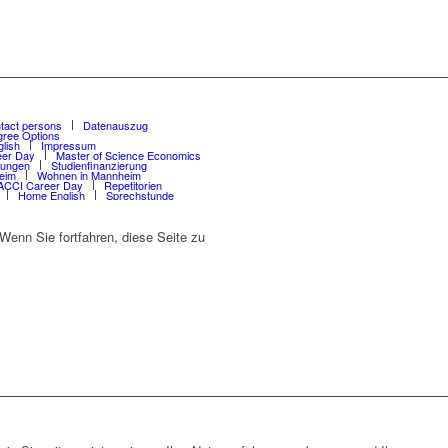
tact persons
Datenauszug
gree Options
lish
Impressum
er Day
Master of Science Economics
sungen
Studienfinanzierung
eim
Wohnen in Mannheim
CCI Career Day
Repetitorien
Home English
Sprechstunde
enn Sie fortfahren, diese Seite zu