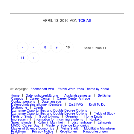
APRIL 13, 2016
VON
TOBIAS
«
‹
8
9
10
Seite 10 von 11
11
›
© Copyright -
Fachschaft VWL
-
Enfold WordPress Theme by Kriesi
Home
Datenschutzerklärung
Auslandssemester
Beifächer
Campus
Career Center
Career Center Anfrage
Contact persons
Datenauszug
Datenschutzeinstellungen Benutzer
Ersti FAQ
Ersti To Do
Erstiwoche
Events
Exchange Opportunities and Double Degree Options
Exchange Opportunities and Double Degree Options
Fields of Study
Fields of Study
Good to know
Gremien
Home English
Impressum
Information for Incoming students
Kontakt
Sprechstunde
Kultur in Mannheim
Löschanfrage
Lehrpreis
MACCI Career Day
Master of Science Economics
Master of Science Economics
Meine Stadt
Mobilität in Mannheim
Praktikum
Privacy Notice
Repetitorien
Ringvorlesungen
Studienfinanzierung
Studienverlauf