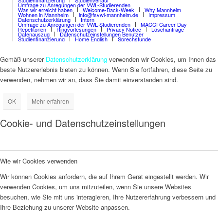
Umfrage zu Anregungen der VWL-Studierenden
Was wir erreicht haben
Welcome-Back-Week
Why Mannheim
Wohnen in Mannheim
info@fsvwl-mannheim.de
Impressum
Datenschutzerklärung
Intern
Umfrage zu Anregungen der VWL-Studierenden
MACCI Career Day
Repetitorien
Ringvorlesungen
Privacy Notice
Löschanfrage
Datenauszug
Datenschutzeinstellungen Benutzer
Studienfinanzierung
Home English
Sprechstunde
Gemäß unserer
Datenschutzerklärung
verwenden wir Cookies, um Ihnen das
beste Nutzererlebnis bieten zu können. Wenn Sie fortfahren, diese Seite zu
verwenden, nehmen wir an, dass Sie damit einverstanden sind.
OK
Mehr erfahren
Cookie- und Datenschutzeinstellungen
Wie wir Cookies verwenden
Wir können Cookies anfordern, die auf Ihrem Gerät eingestellt werden. Wir
verwenden Cookies, um uns mitzuteilen, wenn Sie unsere Websites
besuchen, wie Sie mit uns interagieren, Ihre Nutzererfahrung verbessern und
Ihre Beziehung zu unserer Website anpassen.