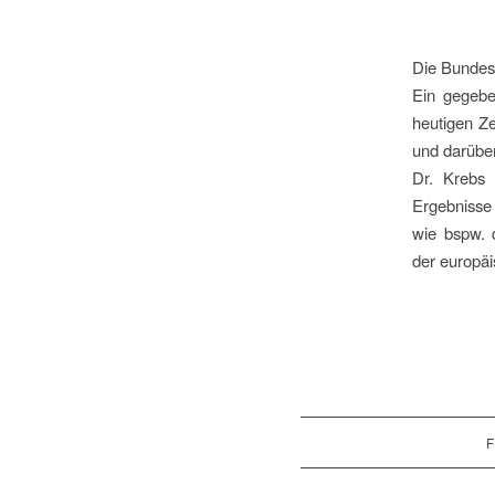
Die Bundest
Ein gegebe
heutigen Ze
und darüber
Dr. Krebs 
Ergebnisse 
wie bspw. d
der europä
F