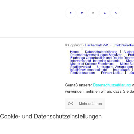
1
2
4
5
3
© Copyright -
Fachschaft VWL
-
Enfold WordPr
Home
Datenschutzerklärung
Auslan
Datenschutzeinstellungen Benutzer
Ers
Exchange Opportunities and Double Degree
Information for Incoming students
Konta
Master of Science Economics
Meine Sta
Studienverlauf
Umfrage zu Anregungen 
info@fsvwl-mannheim.de
Impressum
Ringvorlesungen
Privacy Notice
Lös
Gemäß unserer
Datenschutzerklärung
v
verwenden, nehmen wir an, dass Sie da
OK
Mehr erfahren
Cookie- und Datenschutzeinstellungen