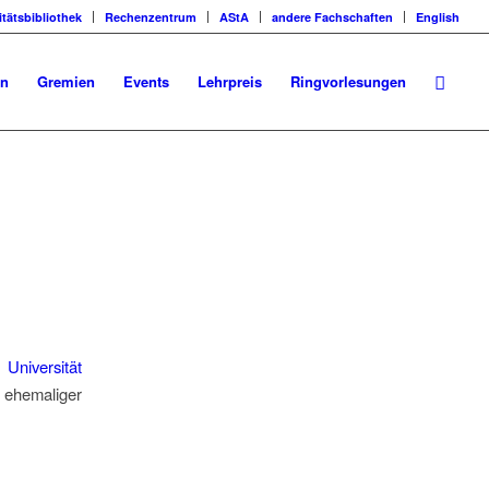
itätsbibliothek
Rechenzentrum
AStA
andere Fachschaften
English
en
Gremien
Events
Lehrpreis
Ringvorlesungen
niversität
 ehemaliger