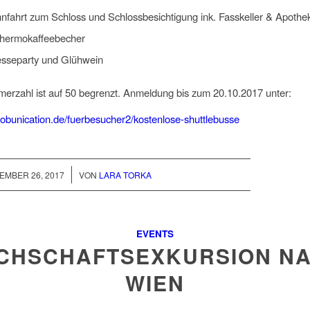
nfahrt zum Schloss und Schlossbesichtigung ink. Fasskeller & Apot
Thermokaffeebecher
esseparty und Glühwein
merzahl ist auf 50 begrenzt. Anmeldung bis zum 20.10.2017 unter:
jobunication.de/fuerbesucher2/kostenlose-shuttlebusse
/
EMBER 26, 2017
VON
LARA TORKA
EVENTS
CHSCHAFTSEXKURSION N
WIEN