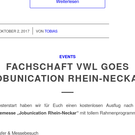
Weiterlesen
/
OKTOBER 2, 2017
VON
TOBIAS
EVENTS
FACHSCHAFT VWL GOES
OBUNICATION RHEIN-NECK
terstart haben wir für Euch einen kostenlosen Ausflug nach 
remesse „Jobunication Rhein-Neckar“
mit tollem Rahmenprogramm 
sfer & Messebesuch