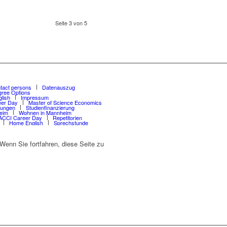
Seite 3 von 5
tact persons
Datenauszug
gree Options
lish
Impressum
er Day
Master of Science Economics
sungen
Studienfinanzierung
eim
Wohnen in Mannheim
CCI Career Day
Repetitorien
Home English
Sprechstunde
enn Sie fortfahren, diese Seite zu