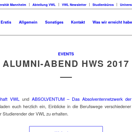
ersität Mannheim
Abteilung VWL
VWL Newsletter
Studienbüros
Univers
 Erstis
Allgemein
Sonstiges
Kontakt
Was wir erreicht hab
EVENTS
ALUMNI-ABEND HWS 2017
chaft VWL
und
ABSOLVENTUM – Das Absolventennetzwerk der U
aden euch herzlich ein, Einblicke in die Berufswege verschiedener
 Studierender der VWL zu erhalten.