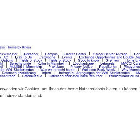
ess Theme by Kriesi
dssemester
Beifächer
Campus
Career Center
Career Center Anfrage
Con
ti FAQ
Ersti To Do
Erstiwoche
Events
Exchange Opportunities and Double De
 Options
Fields of Study
Fields of Study
Good to know
Gremien
Home Eng
kt
Sprechstunde
Kultur in Mannheim
Löschanfrage
Lehrpreis
MACCI Care
dt
Mobilität in Mannheim
Praktikum
Privacy Notice
Repetitorien
Ringvorle
der VWL-Studierenden
Was wir erreicht haben
Welcome-Back-Week
Why Mannh
Datenschutzerklärung
Intern
Umfrage zu Anregungen der VWL-Studierenden
MA
chanfrage
Datenauszug
Datenschutzeinstellungen Benutzer
Studienfinanzierung
erwenden wir Cookies, um Ihnen das beste Nutzererlebnis bieten zu können. W
mit einverstanden sind.