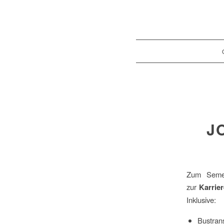
J
Zum Semes
zur
Karrie
Inklusive:
Bustran