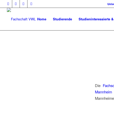
Univ
Home
Studierende
Studieninteressierte &
Die
Fachs
Mannheim
l
Mannheimer