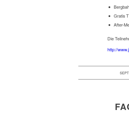
Bergbah
Gratis 
After-M
Die Teilneh
http://www.
SEPT
FA