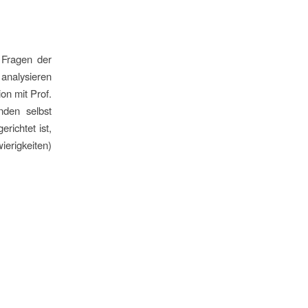
 Fragen der
 analysieren
ion mit Prof.
nden selbst
richtet ist,
ierigkeiten)