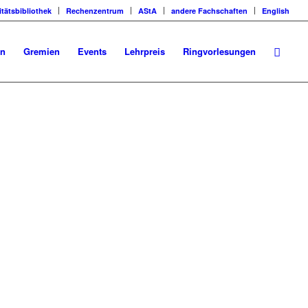
itätsbibliothek
Rechenzentrum
AStA
andere Fachschaften
English
en
Gremien
Events
Lehrpreis
Ringvorlesungen