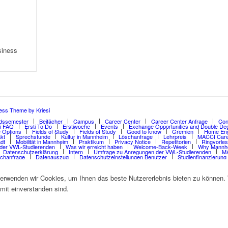
siness
ess Theme by Kriesi
dssemester
Beifächer
Campus
Career Center
Career Center Anfrage
Con
ti FAQ
Ersti To Do
Erstiwoche
Events
Exchange Opportunities and Double De
 Options
Fields of Study
Fields of Study
Good to know
Gremien
Home Eng
kt
Sprechstunde
Kultur in Mannheim
Löschanfrage
Lehrpreis
MACCI Care
dt
Mobilität in Mannheim
Praktikum
Privacy Notice
Repetitorien
Ringvorle
der VWL-Studierenden
Was wir erreicht haben
Welcome-Back-Week
Why Mannh
Datenschutzerklärung
Intern
Umfrage zu Anregungen der VWL-Studierenden
MA
chanfrage
Datenauszug
Datenschutzeinstellungen Benutzer
Studienfinanzierung
erwenden wir Cookies, um Ihnen das beste Nutzererlebnis bieten zu können. W
mit einverstanden sind.