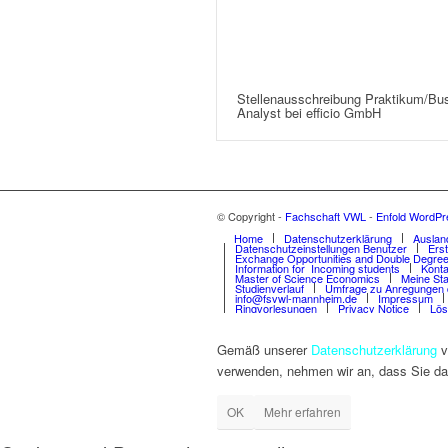
Stellenausschreibung Praktikum/Bu
Analyst bei efficio GmbH
© Copyright -
Fachschaft VWL
-
Enfold WordPr
Home
Datenschutzerklärung
Auslan
Datenschutzeinstellungen Benutzer
Ers
Exchange Opportunities and Double Degree
Information for Incoming students
Konta
Master of Science Economics
Meine Sta
Studienverlauf
Umfrage zu Anregungen 
info@fsvwl-mannheim.de
Impressum
Ringvorlesungen
Privacy Notice
Lös
Gemäß unserer
Datenschutzerklärung
v
verwenden, nehmen wir an, dass Sie da
OK
Mehr erfahren