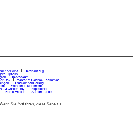
tact persons
Datenauszug
gree Options
lish
Impressum
er Day
Master of Science Economics
sungen
Studienfinanzierung
eim
Wohnen in Mannheim
CCI Career Day
Repetitorien
Home English
Sprechstunde
enn Sie fortfahren, diese Seite zu