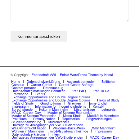
© Copyright -
Fachschaft VWL
-
Enfold WordPress Theme by Kriesi
Home
Datenschutzerklärung
Auslandssemester
Beifächer
Campus
Career Center
Career Center Anfrage
Contact persons
Datenauszug
Datenschutzeinstellungen Benutzer
Ersti FAQ
Ersti To Do
Erstiwoche
Events
Exchange Opportunities and Double Degree Options
Exchange Opportunities and Double Degree Options
Fields of Study
Fields of Study
Good to know
Gremien
Home English
Impressum
Information for Incoming students
Kontakt
Sprechstunde
Kultur in Mannheim
Löschanfrage
Lehrpreis
MACCI Career Day
Master of Science Economics
Master of Science Economics
Meine Stadt
Mobilität in Mannheim
Praktikum
Privacy Notice
Repetitorien
Ringvorlesungen
Studienfinanzierung
Studienverlauf
Umfrage zu Anregungen der VWL-Studierenden
Was wir erreicht haben
Welcome-Back-Week
Why Mannheim
Wohnen in Mannheim
info@fsvwl-mannheim.de
Impressum
Datenschutzerklärung
Intern
Umfrage zu Anregungen der VWL-Studierenden
MACCI Career Day