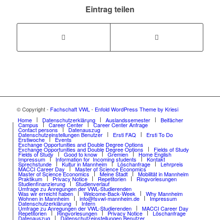
Eintrag teilen
© Copyright -
Fachschaft VWL
-
Enfold WordPress Theme by Kriesi
Home
Datenschutzerklärung
Auslandssemester
Beifächer
Campus
Career Center
Career Center Anfrage
Contact persons
Datenauszug
Datenschutzeinstellungen Benutzer
Ersti FAQ
Ersti To Do
Erstiwoche
Events
Exchange Opportunities and Double Degree Options
Exchange Opportunities and Double Degree Options
Fields of Study
Fields of Study
Good to know
Gremien
Home English
Impressum
Information for Incoming students
Kontakt
Sprechstunde
Kultur in Mannheim
Löschanfrage
Lehrpreis
MACCI Career Day
Master of Science Economics
Master of Science Economics
Meine Stadt
Mobilität in Mannheim
Praktikum
Privacy Notice
Repetitorien
Ringvorlesungen
Studienfinanzierung
Studienverlauf
Umfrage zu Anregungen der VWL-Studierenden
Was wir erreicht haben
Welcome-Back-Week
Why Mannheim
Wohnen in Mannheim
info@fsvwl-mannheim.de
Impressum
Datenschutzerklärung
Intern
Umfrage zu Anregungen der VWL-Studierenden
MACCI Career Day
Repetitorien
Ringvorlesungen
Privacy Notice
Löschanfrage
Datenauszug
Datenschutzeinstellungen Benutzer