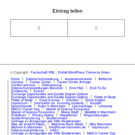
Eintrag teilen
© Copyright -
Fachschaft VWL
-
Enfold WordPress Theme by Kriesi
Home
Datenschutzerklärung
Auslandssemester
Beifächer
Campus
Career Center
Career Center Anfrage
Contact persons
Datenauszug
Datenschutzeinstellungen Benutzer
Ersti FAQ
Ersti To Do
Erstiwoche
Events
Exchange Opportunities and Double Degree Options
Exchange Opportunities and Double Degree Options
Fields of Study
Fields of Study
Good to know
Gremien
Home English
Impressum
Information for Incoming students
Kontakt
Sprechstunde
Kultur in Mannheim
Löschanfrage
Lehrpreis
MACCI Career Day
Master of Science Economics
Master of Science Economics
Meine Stadt
Mobilität in Mannheim
Praktikum
Privacy Notice
Repetitorien
Ringvorlesungen
Studienfinanzierung
Studienverlauf
Umfrage zu Anregungen der VWL-Studierenden
Was wir erreicht haben
Welcome-Back-Week
Why Mannheim
Wohnen in Mannheim
info@fsvwl-mannheim.de
Impressum
Datenschutzerklärung
Intern
Umfrage zu Anregungen der VWL-Studierenden
MACCI Career Day