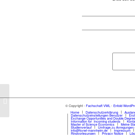
Die Podiumsdiskussion:
„Zeit umzudenken?- Die
© Copyright -
Fachschaft VWL
-
Enfold WordPr
Plurale Ökonomik“...
Home
Datenschutzerklärung
Auslan
Datenschutzeinstellungen Benutzer
Ers
Exchange Opportunities and Double Degree
Information for Incoming students
Konta
Master of Science Economics
Meine Sta
Studienverlauf
Umfrage zu Anregungen 
info@fsvwl-mannheim.de
Impressum
Ringvorlesungen
Privacy Notice
Lös