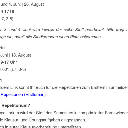
 und 4. Juni | 26. August
. 9-17 Uhr
L7, 3-5)
 3. und 4. Juni wird jeweils der selbe Stoff bearbeitet, bitte tragt 
age ein, damit alle Studierenden einen Platz bekommen.
ie
 Juni | 18. August
. 9-17 Uhr
l 001 (L7, 3-5)
g
ndem Link könnt Ihr euch für die Repetitorien zum Ersttermin anmelde
epetitorien (Ersttermin)
n Repetitorium?
petitorium wird der Stoff des Semesters in komprimierter Form wieder
ie Klausur- und Übungsaufgaben eingegangen.
uch in eurer Klausurvorbereitung unterstützen.