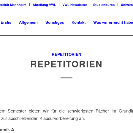
ersität Mannheim
Abteilung VWL
VWL Newsletter
Studienbüros
Univers
 Erstis
Allgemein
Sonstiges
Kontakt
Was wir erreicht hab
REPETITORIEN
REPETITORIEN
em Semester bieten wir für die schwierigsten Fächer im Grundl
 zur abschließenden Klausurvorbereitung an.
omik A