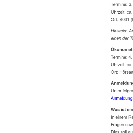
Termine
:
3.
Uhrzeit: ca
Ort: S031 (
Hinweis: Am
einen der T
Ökonometr
Termine: 4.
Uhrzeit: ca
Ort: Hörsaa
Anmeldun
Unter folge
Anmeldung R
Was ist ei
In einem Re
Fragen sow
Dies soll e