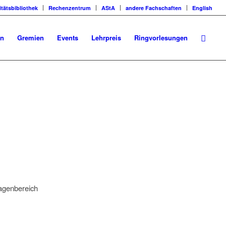
itätsbibliothek
Rechenzentrum
AStA
andere Fachschaften
English
en
Gremien
Events
Lehrpreis
Ringvorlesungen
agenbereich