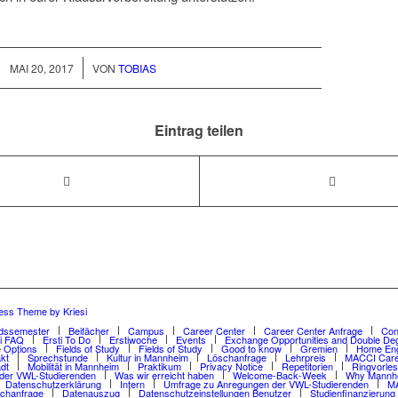
/
MAI 20, 2017
VON
TOBIAS
Eintrag teilen
ess Theme by Kriesi
dssemester
Beifächer
Campus
Career Center
Career Center Anfrage
Con
ti FAQ
Ersti To Do
Erstiwoche
Events
Exchange Opportunities and Double De
 Options
Fields of Study
Fields of Study
Good to know
Gremien
Home Eng
kt
Sprechstunde
Kultur in Mannheim
Löschanfrage
Lehrpreis
MACCI Care
dt
Mobilität in Mannheim
Praktikum
Privacy Notice
Repetitorien
Ringvorle
der VWL-Studierenden
Was wir erreicht haben
Welcome-Back-Week
Why Mannh
Datenschutzerklärung
Intern
Umfrage zu Anregungen der VWL-Studierenden
MA
chanfrage
Datenauszug
Datenschutzeinstellungen Benutzer
Studienfinanzierung