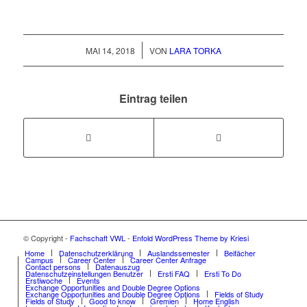
/
MAI 14, 2018
VON
LARA TORKA
Eintrag teilen
© Copyright -
Fachschaft VWL
-
Enfold WordPress Theme by Kriesi
Home
Datenschutzerklärung
Auslandssemester
Beifächer
Campus
Career Center
Career Center Anfrage
Contact persons
Datenauszug
Datenschutzeinstellungen Benutzer
Ersti FAQ
Ersti To Do
Erstiwoche
Events
Exchange Opportunities and Double Degree Options
Exchange Opportunities and Double Degree Options
Fields of Study
Fields of Study
Good to know
Gremien
Home English