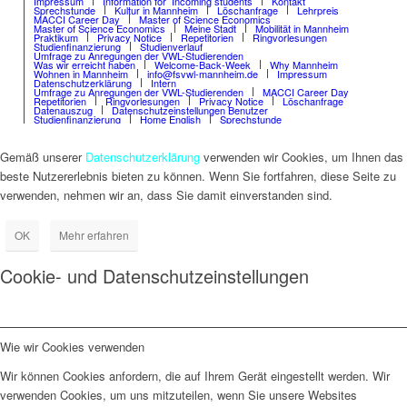
Impressum
Information for Incoming students
Kontakt
Sprechstunde
Kultur in Mannheim
Löschanfrage
Lehrpreis
MACCI Career Day
Master of Science Economics
Master of Science Economics
Meine Stadt
Mobilität in Mannheim
Praktikum
Privacy Notice
Repetitorien
Ringvorlesungen
Studienfinanzierung
Studienverlauf
Umfrage zu Anregungen der VWL-Studierenden
Was wir erreicht haben
Welcome-Back-Week
Why Mannheim
Wohnen in Mannheim
info@fsvwl-mannheim.de
Impressum
Datenschutzerklärung
Intern
Umfrage zu Anregungen der VWL-Studierenden
MACCI Career Day
Repetitorien
Ringvorlesungen
Privacy Notice
Löschanfrage
Datenauszug
Datenschutzeinstellungen Benutzer
Studienfinanzierung
Home English
Sprechstunde
Gemäß unserer
Datenschutzerklärung
verwenden wir Cookies, um Ihnen das
beste Nutzererlebnis bieten zu können. Wenn Sie fortfahren, diese Seite zu
verwenden, nehmen wir an, dass Sie damit einverstanden sind.
OK
Mehr erfahren
Cookie- und Datenschutzeinstellungen
Wie wir Cookies verwenden
Wir können Cookies anfordern, die auf Ihrem Gerät eingestellt werden. Wir
verwenden Cookies, um uns mitzuteilen, wenn Sie unsere Websites