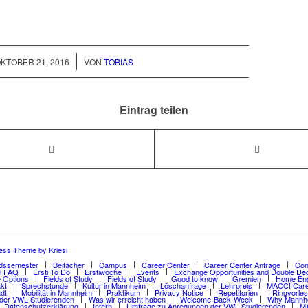
/
KTOBER 21, 2016
VON
TOBIAS
Eintrag teilen
ess Theme by Kriesi
dssemester
Beifächer
Campus
Career Center
Career Center Anfrage
Con
ti FAQ
Ersti To Do
Erstiwoche
Events
Exchange Opportunities and Double De
 Options
Fields of Study
Fields of Study
Good to know
Gremien
Home Eng
kt
Sprechstunde
Kultur in Mannheim
Löschanfrage
Lehrpreis
MACCI Care
dt
Mobilität in Mannheim
Praktikum
Privacy Notice
Repetitorien
Ringvorle
der VWL-Studierenden
Was wir erreicht haben
Welcome-Back-Week
Why Mannh
Datenschutzerklärung
Intern
Umfrage zu Anregungen der VWL-Studierenden
MA