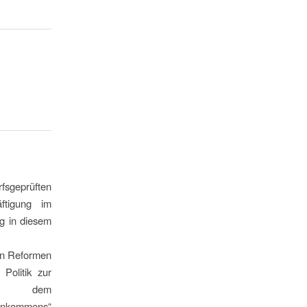
sgeprüften
ftigung im
ng in diesem
von Reformen
Politik zur
und dem
einkommens“