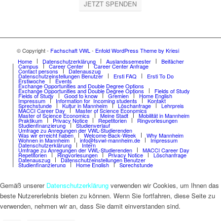
JETZT SPENDEN
© Copyright -
Fachschaft VWL
-
Enfold WordPress Theme by Kriesi
Home
Datenschutzerklärung
Auslandssemester
Beifächer
Campus
Career Center
Career Center Anfrage
Contact persons
Datenauszug
Datenschutzeinstellungen Benutzer
Ersti FAQ
Ersti To Do
Erstiwoche
Events
Exchange Opportunities and Double Degree Options
Exchange Opportunities and Double Degree Options
Fields of Study
Fields of Study
Good to know
Gremien
Home English
Impressum
Information for Incoming students
Kontakt
Sprechstunde
Kultur in Mannheim
Löschanfrage
Lehrpreis
MACCI Career Day
Master of Science Economics
Master of Science Economics
Meine Stadt
Mobilität in Mannheim
Praktikum
Privacy Notice
Repetitorien
Ringvorlesungen
Studienfinanzierung
Studienverlauf
Umfrage zu Anregungen der VWL-Studierenden
Was wir erreicht haben
Welcome-Back-Week
Why Mannheim
Wohnen in Mannheim
info@fsvwl-mannheim.de
Impressum
Datenschutzerklärung
Intern
Umfrage zu Anregungen der VWL-Studierenden
MACCI Career Day
Repetitorien
Ringvorlesungen
Privacy Notice
Löschanfrage
Datenauszug
Datenschutzeinstellungen Benutzer
Studienfinanzierung
Home English
Sprechstunde
Gemäß unserer
Datenschutzerklärung
verwenden wir Cookies, um Ihnen das
beste Nutzererlebnis bieten zu können. Wenn Sie fortfahren, diese Seite zu
verwenden, nehmen wir an, dass Sie damit einverstanden sind.