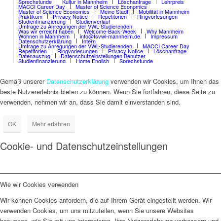
Sprechstunde
Kultur in Mannheim
Löschanfrage
Lehrpreis
MACCI Career Day
Master of Science Economics
Master of Science Economics
Meine Stadt
Mobilität in Mannheim
Praktikum
Privacy Notice
Repetitorien
Ringvorlesungen
Studienfinanzierung
Studienverlauf
Umfrage zu Anregungen der VWL-Studierenden
Was wir erreicht haben
Welcome-Back-Week
Why Mannheim
Wohnen in Mannheim
info@fsvwl-mannheim.de
Impressum
Datenschutzerklärung
Intern
Umfrage zu Anregungen der VWL-Studierenden
MACCI Career Day
Repetitorien
Ringvorlesungen
Privacy Notice
Löschanfrage
Datenauszug
Datenschutzeinstellungen Benutzer
Studienfinanzierung
Home English
Sprechstunde
Gemäß unserer
Datenschutzerklärung
verwenden wir Cookies, um Ihnen das
beste Nutzererlebnis bieten zu können. Wenn Sie fortfahren, diese Seite zu
verwenden, nehmen wir an, dass Sie damit einverstanden sind.
OK
Mehr erfahren
Cookie- und Datenschutzeinstellungen
Wie wir Cookies verwenden
Wir können Cookies anfordern, die auf Ihrem Gerät eingestellt werden. Wir
verwenden Cookies, um uns mitzuteilen, wenn Sie unsere Websites
besuchen, wie Sie mit uns interagieren, Ihre Nutzererfahrung verbessern und