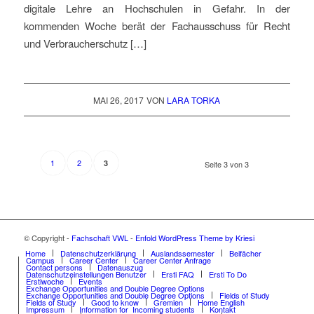
digitale Lehre an Hochschulen in Gefahr. In der
kommenden Woche berät der Fachausschuss für Recht
und Verbraucherschutz […]
MAI 26, 2017
VON
LARA TORKA
1
2
3
Seite 3 von 3
© Copyright -
Fachschaft VWL
-
Enfold WordPress Theme by Kriesi
Home
Datenschutzerklärung
Auslandssemester
Beifächer
Campus
Career Center
Career Center Anfrage
Contact persons
Datenauszug
Datenschutzeinstellungen Benutzer
Ersti FAQ
Ersti To Do
Erstiwoche
Events
Exchange Opportunities and Double Degree Options
Exchange Opportunities and Double Degree Options
Fields of Study
Fields of Study
Good to know
Gremien
Home English
Impressum
Information for Incoming students
Kontakt