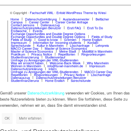
© Copyright -
Fachschaft VWL
-
Enfold WordPress Theme by Kriesi
Home
Datenschutzerklärung
Auslandssemester
Beifächer
Campus
Career Center
Career Center Anfrage
Contact persons
Datenauszug
Datenschutzeinstellungen Benutzer
Ersti FAQ
Ersti To Do
Erstiwoche
Events
Exchange Opportunities and Double Degree Options
Exchange Opportunities and Double Degree Options
Fields of Study
Fields of Study
Good to know
Gremien
Home English
Impressum
Information for Incoming students
Kontakt
Sprechstunde
Kultur in Mannheim
Löschanfrage
Lehrpreis
MACCI Career Day
Master of Science Economics
Master of Science Economics
Meine Stadt
Mobilität in Mannheim
Praktikum
Privacy Notice
Repetitorien
Ringvorlesungen
Studienfinanzierung
Studienverlauf
Umfrage zu Anregungen der VWL-Studierenden
Was wir erreicht haben
Welcome-Back-Week
Why Mannheim
Wohnen in Mannheim
info@fsvwl-mannheim.de
Impressum
Datenschutzerklärung
Intern
Umfrage zu Anregungen der VWL-Studierenden
MACCI Career Day
Repetitorien
Ringvorlesungen
Privacy Notice
Löschanfrage
Datenauszug
Datenschutzeinstellungen Benutzer
Studienfinanzierung
Home English
Sprechstunde
Gemäß unserer
Datenschutzerklärung
verwenden wir Cookies, um Ihnen das
beste Nutzererlebnis bieten zu können. Wenn Sie fortfahren, diese Seite zu
verwenden, nehmen wir an, dass Sie damit einverstanden sind.
OK
Mehr erfahren