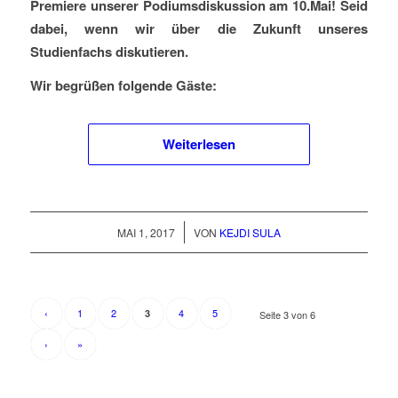
Premiere unserer Podiumsdiskussion am 10.Mai! Seid
dabei, wenn wir über die Zukunft unseres
Studienfachs diskutieren.
Wir begrüßen folgende Gäste:
Weiterlesen
/
MAI 1, 2017
VON
KEJDI SULA
‹
1
2
4
5
3
Seite 3 von 6
›
»